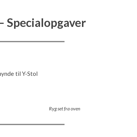
 – Specialopgaver
ynde til Y-Stol
Ryg set fra oven