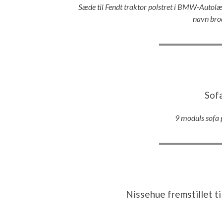
Sæde til Fendt traktor polstret i BMW-Autolæ
navn brod
Sofa
9 moduls sofa p
Nissehue fremstillet t