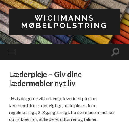
WICHMANNS
MØBELPOLSTRING
Toggle
Toggle
search
mobile
field
menu
Læderpleje – Giv dine
lædermøbler nyt liv
Hvis du gerne vil forlænge levetiden på dine
lædermøbler, er det vigtigt, at du plejer dem
regelmæssigt, 2-3 gange årligt. På den måde mindsker
du risikoen for, at læderet udtørrer og falmer.