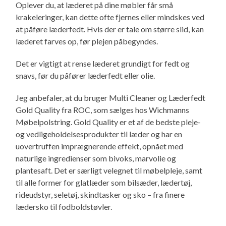
Oplever du, at læderet på dine møbler får små
krakeleringer, kan dette ofte fjernes eller mindskes ved
at påføre læderfedt. Hvis der er tale om større slid, kan
læderet farves op, før plejen påbegyndes.
Det er vigtigt at rense læderet grundigt for fedt og
snavs, før du påfører læderfedt eller olie.
Jeg anbefaler, at du bruger Multi Cleaner og Læderfedt
Gold Quality fra ROC, som sælges hos Wichmanns
Møbelpolstring. Gold Quality er et af de bedste pleje-
og vedligeholdelsesprodukter til læder og har en
uovertruffen imprægnerende effekt, opnået med
naturlige ingredienser som bivoks, marvolie og
plantesaft. Det er særligt velegnet til møbelpleje, samt
til alle former for glatlæder som bilsæder, lædertøj,
rideudstyr, seletøj, skindtasker og sko – fra finere
lædersko til fodboldstøvler.